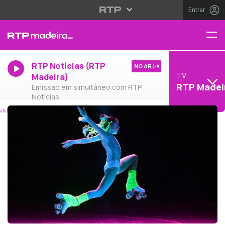
Entrar
RTP Notícias (RTP
NO AR
TV
Madeira)
RTP Madei
Emissão em simultâneo com RTP
Notícias