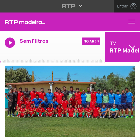
Entrar
Sem Filtros
NO AR
TV
RTP Madei