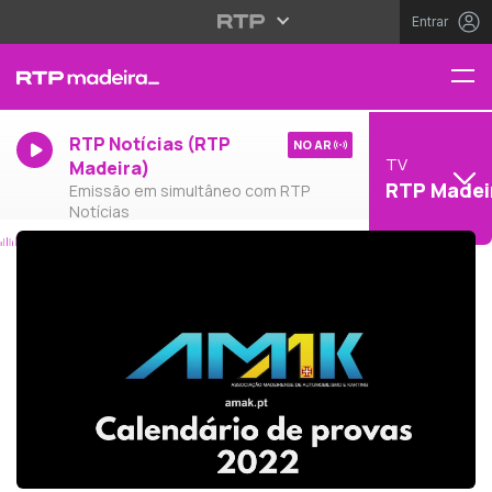
Entrar
RTP Notícias (RTP
NO AR
TV
Madeira)
RTP Madei
Emissão em simultâneo com RTP
Notícias