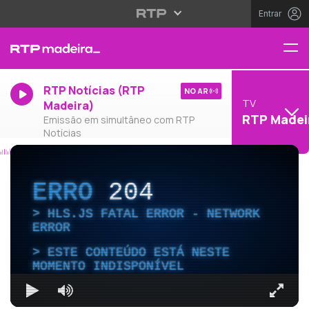
Entrar
RTP Notícias (RTP
NO AR
TV
Madeira)
RTP Madei
Emissão em simultâneo com RTP
Notícias
ERRO
204
HLS.JS FATAL ERROR - NETWORK
ERROR
ESTE CONTEÚDO ESTÁ NESTE
MOMENTO INDISPONÍVEL