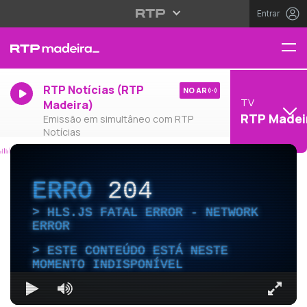
Entrar
RTP Notícias (RTP
NO AR
TV
Madeira)
RTP Madei
Emissão em simultâneo com RTP
Notícias
ERRO
204
HLS.JS FATAL ERROR - NETWORK
ERROR
ESTE CONTEÚDO ESTÁ NESTE
MOMENTO INDISPONÍVEL