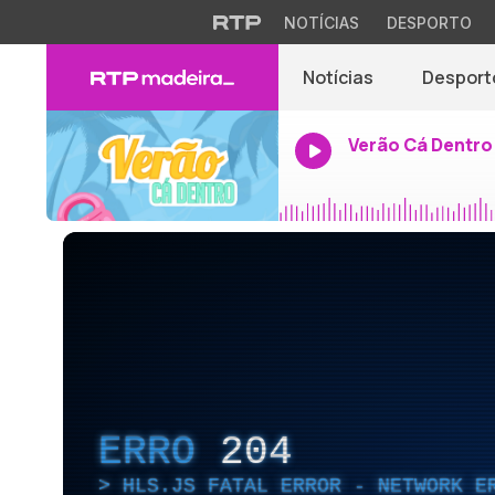
NOTÍCIAS
DESPORTO
Notícias
Desport
Verão Cá Dentro
ERRO
204
HLS.JS FATAL ERROR - NETWORK E