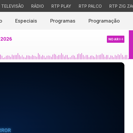
TELEVISÃO
RÁDIO
RTP PLAY
RTP PALCO
RTP ZIG ZA
o
Especiais
Programas
Programação
 2026
NO AR
RROR