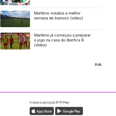
Marítimo «realiza a melhor
semana de treinos» (vídeo)
Marítimo já começou a preparar
o jogo na casa do Benfica B
(vídeo)
PUB
Instale a aplicação
RTP Play
ebook da RTP Madeira
nstagram da RTP Madeira