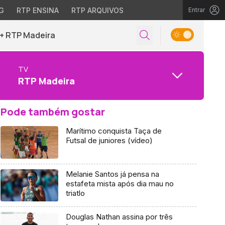
G
RTP ENSINA
RTP ARQUIVOS
Entrar
+ RTP Madeira
TV
RTP Madeira
Pode também gostar
Marítimo conquista Taça de
Futsal de juniores (vídeo)
Melanie Santos já pensa na
estafeta mista após dia mau no
triatlo
Douglas Nathan assina por três