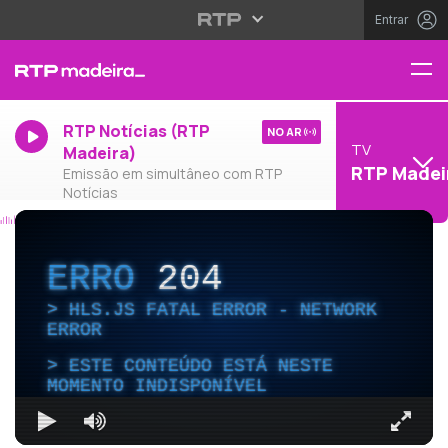
Entrar
RTP Notícias (RTP
NO AR
TV
Madeira)
RTP Madei
Emissão em simultâneo com RTP
Notícias
ERRO
204
HLS.JS FATAL ERROR - NETWORK
ERROR
ESTE CONTEÚDO ESTÁ NESTE
MOMENTO INDISPONÍVEL