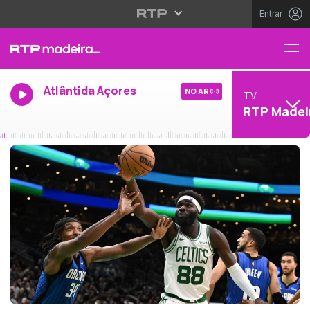
Entrar
Atlântida Açores
NO AR
TV
RTP Madei