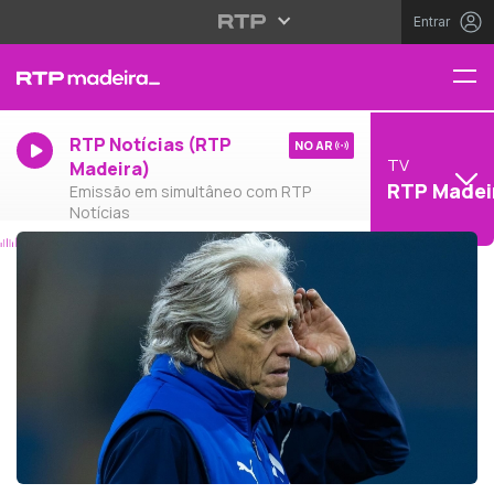
Entrar
RTP Notícias (RTP
NO AR
TV
Madeira)
RTP Madei
Emissão em simultâneo com RTP
Notícias