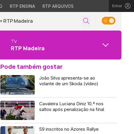
G
RTP ENSINA
RTP ARQUIVOS
Entrar
+ RTP Madeira
TV
RTP Madeira
Pode também gostar
João Silva apresenta-se ao
volante de um Skoda (vídeo)
Cavaleira Luciana Diniz 10.ª nos
saltos após penalização na final
59 inscritos no Azores Rallye