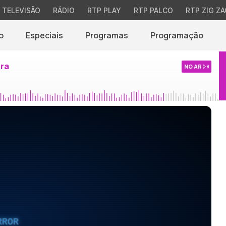
TELEVISÃO
RÁDIO
RTP PLAY
RTP PALCO
RTP ZIG ZA
o
Especiais
Programas
Programação
ira
NO AR
RROR