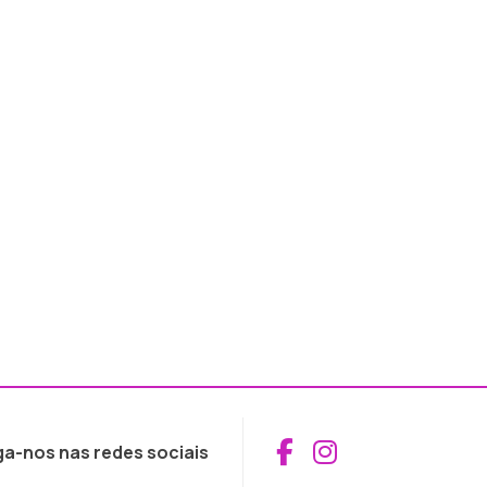
Aceder ao Fac
Aceder ao I
ga-nos nas redes sociais