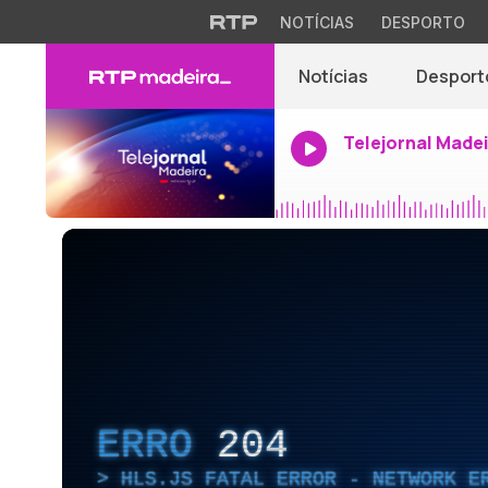
NOTÍCIAS
DESPORTO
Notícias
Desport
Telejornal Made
ERRO
204
HLS.JS FATAL ERROR - NETWORK E