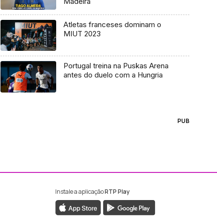
Madeira
Atletas franceses dominam o
MIUT 2023
Portugal treina na Puskas Arena
antes do duelo com a Hungria
PUB
Instale a aplicação
RTP Play
ebook da RTP Madeira
nstagram da RTP Madeira