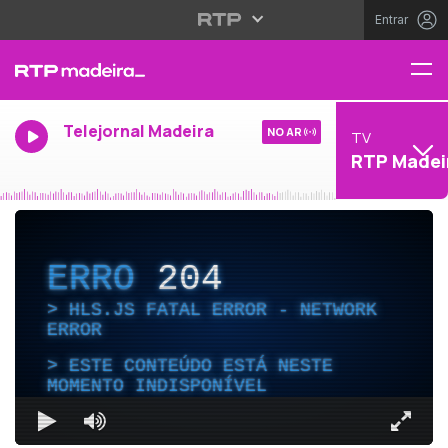
Entrar
Telejornal Madeira
NO AR
TV
RTP Madei
ERRO
204
HLS.JS FATAL ERROR - NETWORK
ERROR
ESTE CONTEÚDO ESTÁ NESTE
MOMENTO INDISPONÍVEL