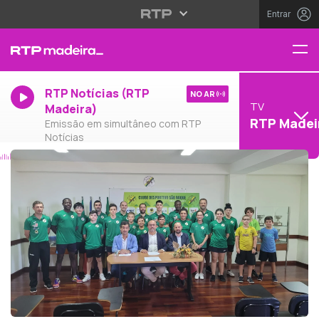
Entrar
RTP Notícias (RTP
NO AR
TV
Madeira)
RTP Madei
Emissão em simultâneo com RTP
Notícias