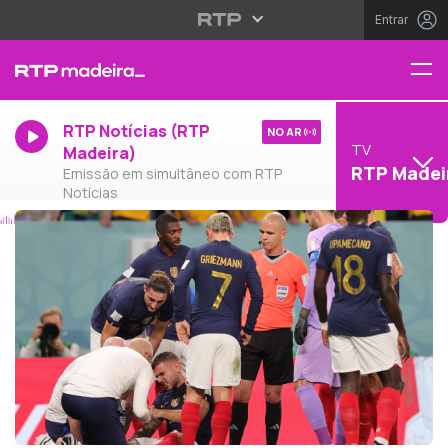
Entrar
RTP Notícias (RTP
NO AR
TV
Madeira)
RTP Madei
Emissão em simultâneo com RTP
Notícias