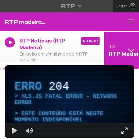
Entrar
RTP Notícias (RTP
NO AR
TV
Madeira)
RTP Madei
Emissão em simultâneo com RTP
Notícias
ERRO
204
HLS.JS FATAL ERROR - NETWORK
ERROR
ESTE CONTEÚDO ESTÁ NESTE
MOMENTO INDISPONÍVEL