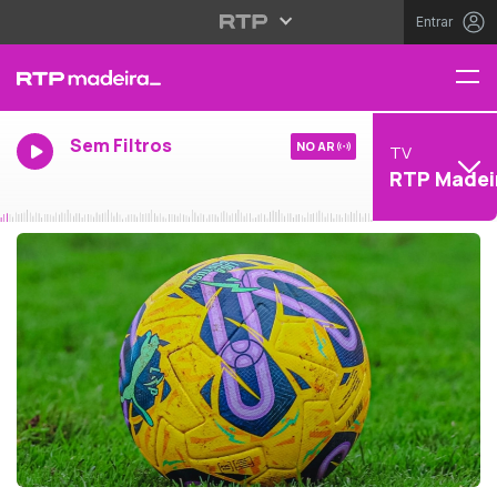
Entrar
Sem Filtros
NO AR
TV
RTP Madei