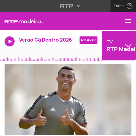
Entrar
Verão Cá Dentro 2026
NO AR
TV
RTP Madei