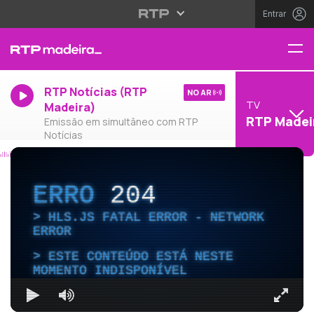
Entrar
RTP Notícias (RTP
NO AR
TV
Madeira)
RTP Madei
Emissão em simultâneo com RTP
Notícias
ERRO
204
HLS.JS FATAL ERROR - NETWORK
ERROR
ESTE CONTEÚDO ESTÁ NESTE
MOMENTO INDISPONÍVEL