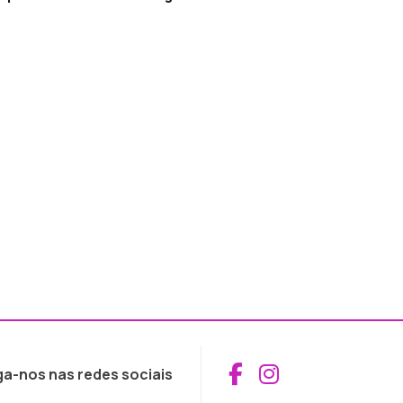
Aceder ao Fac
Aceder ao I
ga-nos nas redes sociais