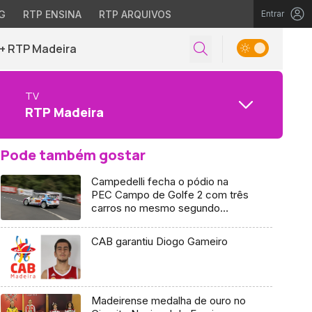
G
RTP ENSINA
RTP ARQUIVOS
Entrar
+ RTP Madeira
TV
RTP Madeira
Pode também gostar
Campedelli fecha o pódio na
PEC Campo de Golfe 2 com três
carros no mesmo segundo
(vídeo)
CAB garantiu Diogo Gameiro
Madeirense medalha de ouro no