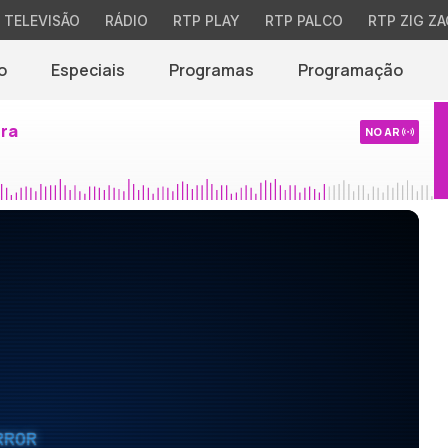
TELEVISÃO
RÁDIO
RTP PLAY
RTP PALCO
RTP ZIG ZA
o
Especiais
Programas
Programação
ira
NO AR
RROR