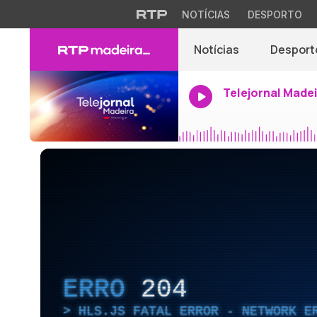
NOTÍCIAS
DESPORTO
Notícias
Desport
Telejornal Made
ERRO
204
HLS.JS FATAL ERROR - NETWORK E