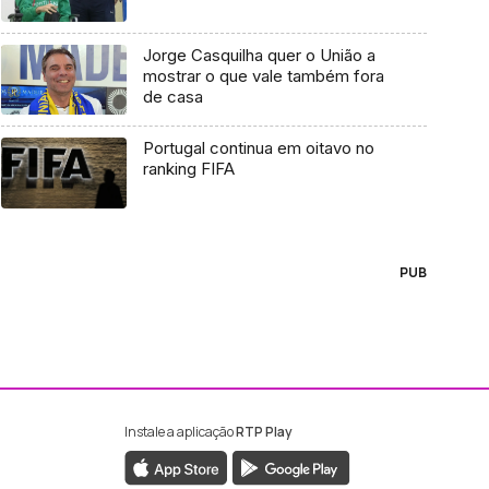
Jorge Casquilha quer o União a
mostrar o que vale também fora
de casa
Portugal continua em oitavo no
ranking FIFA
PUB
Instale a aplicação
RTP Play
ebook da RTP Madeira
nstagram da RTP Madeira