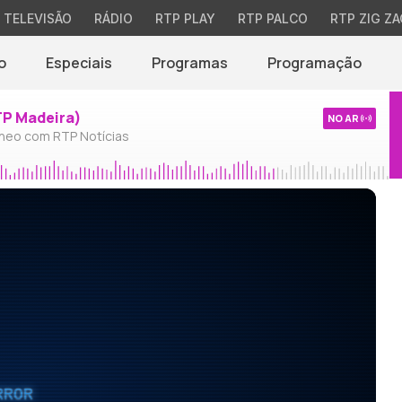
TELEVISÃO
RÁDIO
RTP PLAY
RTP PALCO
RTP ZIG ZA
o
Especiais
Programas
Programação
TP Madeira)
NO AR
neo com RTP Notícias
RROR