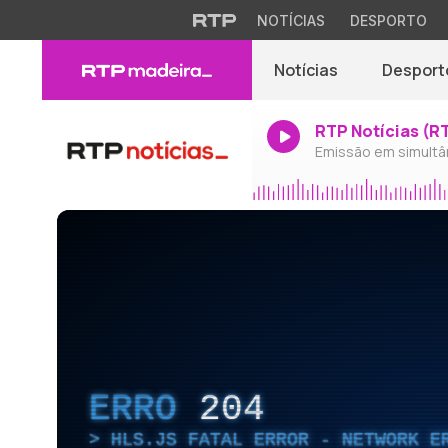
NOTÍCIAS
DESPORTO
Notícias
Desport
RTP Notícias (R
Emissão em simultâ
ERRO
204
HLS.JS FATAL ERROR - NETWORK E