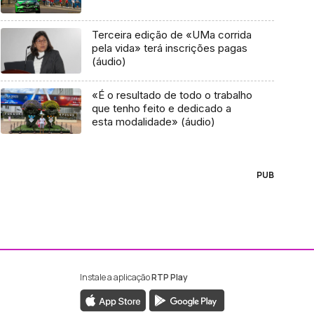
Terceira edição de «UMa corrida
pela vida» terá inscrições pagas
(áudio)
«É o resultado de todo o trabalho
que tenho feito e dedicado a
esta modalidade» (áudio)
PUB
Instale a aplicação
RTP Play
ebook da RTP Madeira
nstagram da RTP Madeira