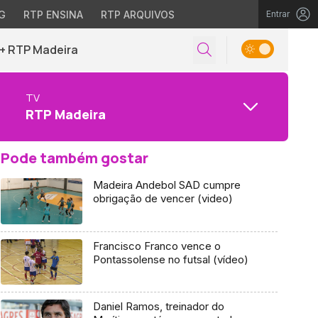
G
RTP ENSINA
RTP ARQUIVOS
Entrar
+ RTP Madeira
TV
RTP Madeira
Pode também gostar
Madeira Andebol SAD cumpre
obrigação de vencer (video)
Francisco Franco vence o
Pontassolense no futsal (vídeo)
Daniel Ramos, treinador do