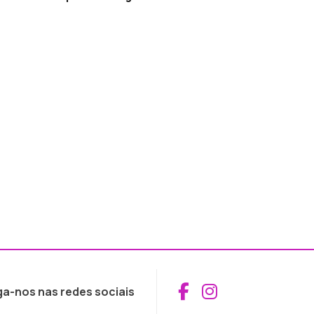
Aceder ao Fac
Aceder ao I
ga-nos nas redes sociais