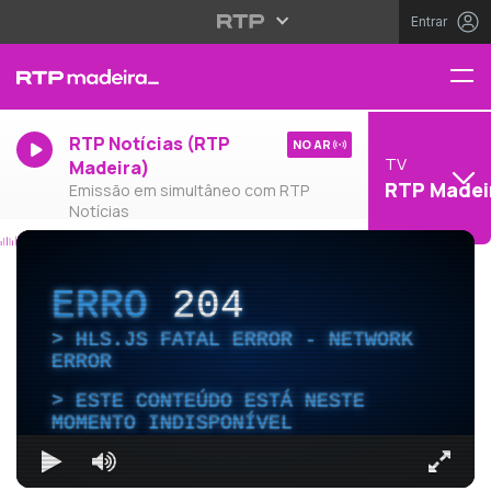
Entrar
RTP Notícias (RTP
NO AR
TV
Madeira)
RTP Madei
Emissão em simultâneo com RTP
Notícias
ERRO
204
HLS.JS FATAL ERROR - NETWORK
ERROR
ESTE CONTEÚDO ESTÁ NESTE
MOMENTO INDISPONÍVEL