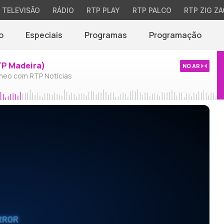
TELEVISÃO
RÁDIO
RTP PLAY
RTP PALCO
RTP ZIG ZA
o
Especiais
Programas
Programação
TP Madeira)
NO AR
neo com RTP Notícias
RROR