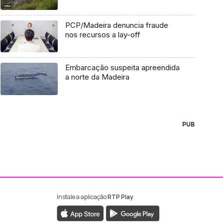
PCP/Madeira denuncia fraude
nos recursos a lay-off
Embarcação suspeita apreendida
a norte da Madeira
PUB
Instale a aplicação
RTP Play
ebook da RTP Madeira
nstagram da RTP Madeira