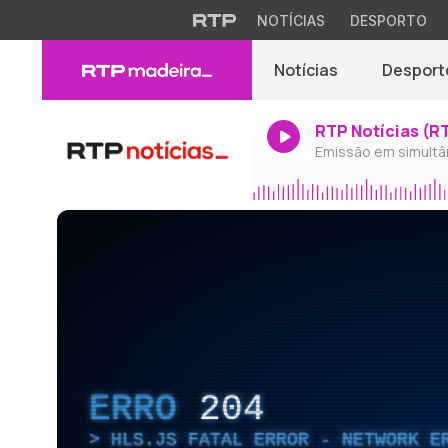
NOTÍCIAS
DESPORTO
Notícias
Desport
RTP Notícias (R
Emissão em simultâ
ERRO
204
HLS.JS FATAL ERROR - NETWORK E