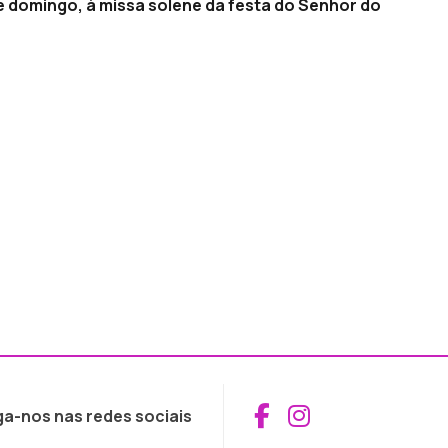
e domingo, à missa solene da festa do Senhor do
Aceder ao Fac
Aceder ao I
ga-nos nas redes sociais