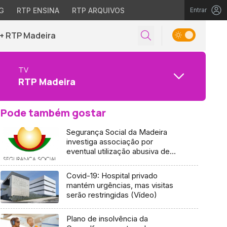
G
RTP ENSINA
RTP ARQUIVOS
Entrar
+ RTP Madeira
TV
RTP Madeira
Pode também gostar
Segurança Social da Madeira
investiga associação por
eventual utilização abusiva de
verbas
Covid-19: Hospital privado
mantém urgências, mas visitas
serão restringidas (Vídeo)
Plano de insolvência da