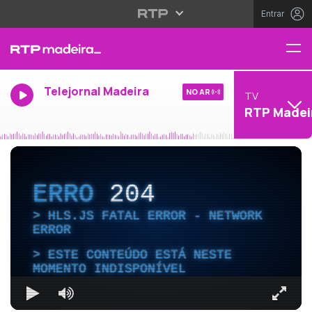
Entrar
Telejornal Madeira
NO AR
TV
RTP Madei
ERRO
204
HLS.JS FATAL ERROR - NETWORK
ERROR
ESTE CONTEÚDO ESTÁ NESTE
MOMENTO INDISPONÍVEL