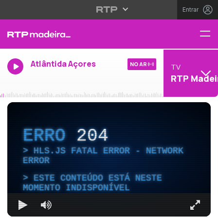
Entrar
Atlântida Açores
NO AR
TV
RTP Madei
ERRO
204
HLS.JS FATAL ERROR - NETWORK
ERROR
ESTE CONTEÚDO ESTÁ NESTE
MOMENTO INDISPONÍVEL