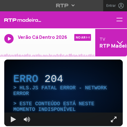
Entrar
Verão Cá Dentro 2026
NO AR
TV
RTP Madei
ERRO
204
HLS.JS FATAL ERROR - NETWORK
ERROR
ESTE CONTEÚDO ESTÁ NESTE
MOMENTO INDISPONÍVEL