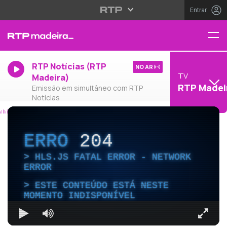
Entrar
RTP Notícias (RTP
NO AR
TV
Madeira)
RTP Madei
Emissão em simultâneo com RTP
Notícias
ERRO
204
HLS.JS FATAL ERROR - NETWORK
ERROR
ESTE CONTEÚDO ESTÁ NESTE
MOMENTO INDISPONÍVEL