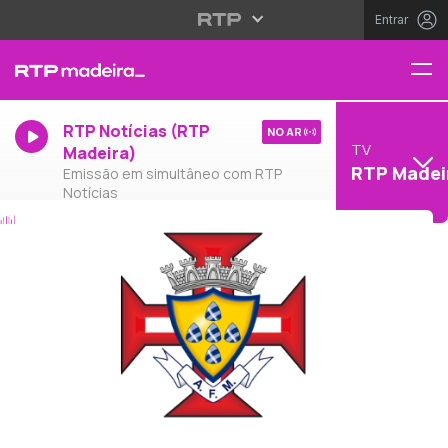
Entrar
RTP Notícias (RTP
NO AR
TV
Madeira)
RTP Madei
Emissão em simultâneo com RTP
Notícias