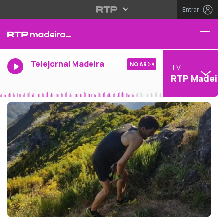
Entrar
Telejornal Madeira
NO AR
TV
RTP Madei