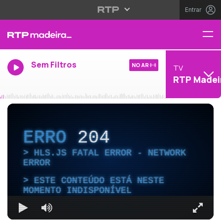
Entrar
Sem Filtros
NO AR
TV
RTP Madei
ERRO
204
HLS.JS FATAL ERROR - NETWORK
ERROR
ESTE CONTEÚDO ESTÁ NESTE
MOMENTO INDISPONÍVEL