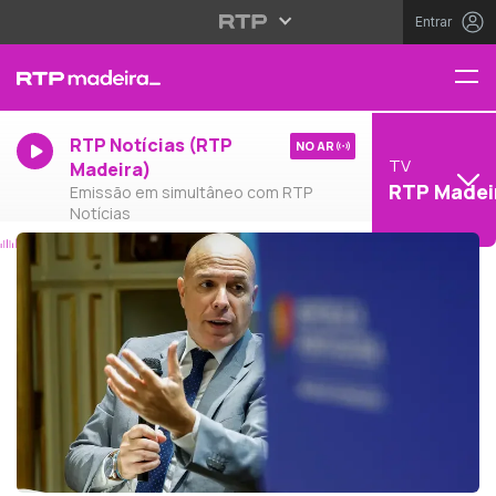
Entrar
RTP Notícias (RTP
NO AR
TV
Madeira)
RTP Madei
Emissão em simultâneo com RTP
Notícias