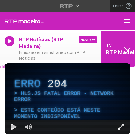
Entrar
RTP Notícias (RTP
NO AR
TV
Madeira)
RTP Madei
Emissão em simultâneo com RTP
Notícias
ERRO
204
HLS.JS FATAL ERROR - NETWORK
ERROR
ESTE CONTEÚDO ESTÁ NESTE
MOMENTO INDISPONÍVEL