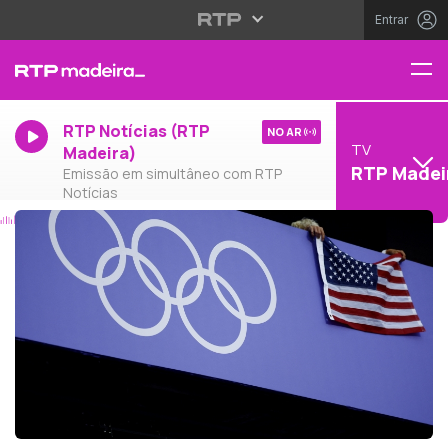
Entrar
RTP Notícias (RTP
NO AR
TV
Madeira)
RTP Madei
Emissão em simultâneo com RTP
Notícias