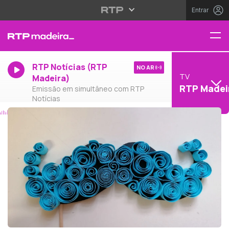
Entrar
RTP Notícias (RTP
NO AR
TV
Madeira)
RTP Madei
Emissão em simultâneo com RTP
Notícias