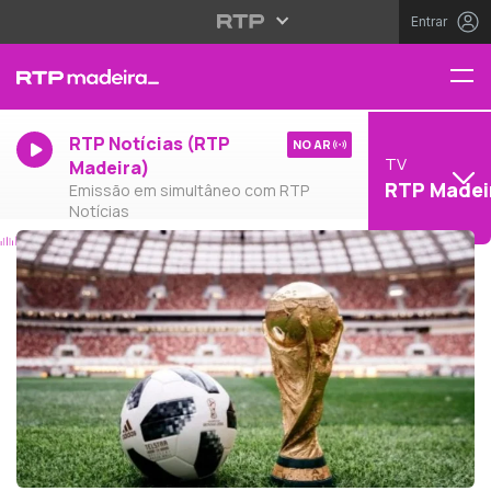
Entrar
RTP Notícias (RTP
NO AR
TV
Madeira)
RTP Madei
Emissão em simultâneo com RTP
Notícias