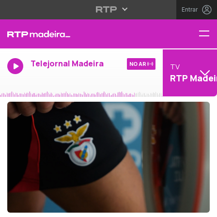
Entrar
Telejornal Madeira
NO AR
TV
RTP Madei