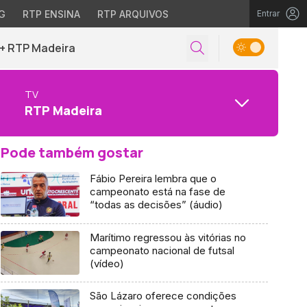
G
RTP ENSINA
RTP ARQUIVOS
Entrar
+ RTP Madeira
TV
RTP Madeira
Pode também gostar
Fábio Pereira lembra que o
campeonato está na fase de
“todas as decisões” (áudio)
Marítimo regressou às vitórias no
campeonato nacional de futsal
(vídeo)
São Lázaro oferece condições