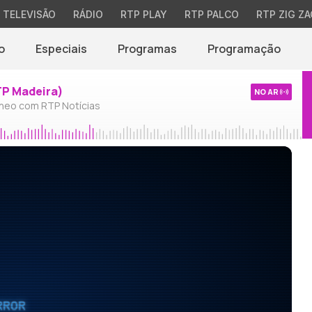
TELEVISÃO
RÁDIO
RTP PLAY
RTP PALCO
RTP ZIG ZA
o
Especiais
Programas
Programação
TP Madeira)
NO AR
neo com RTP Notícias
RROR