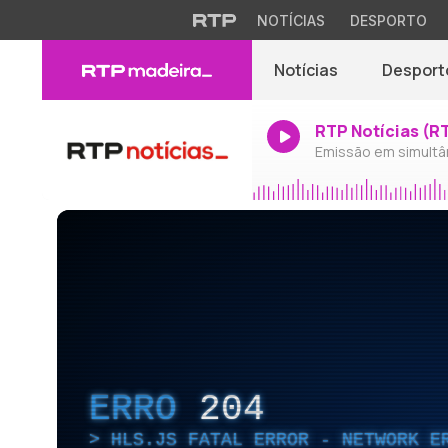
NOTÍCIAS
DESPORTO
Notícias
Desport
RTP Notícias (R
Emissão em simultâ
ERRO
204
HLS.JS FATAL ERROR - NETWORK E