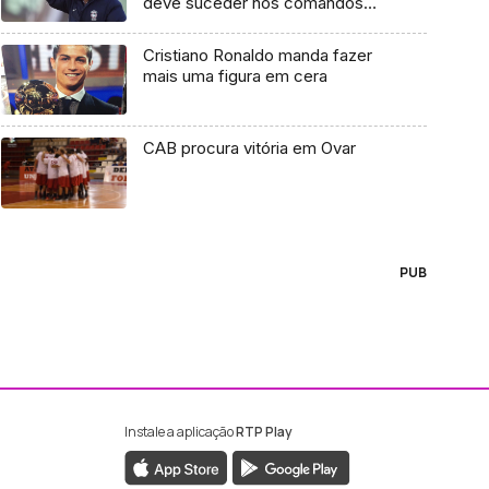
deve suceder nos comandos
técnicos do Marítimo
Cristiano Ronaldo manda fazer
mais uma figura em cera
CAB procura vitória em Ovar
PUB
Instale a aplicação
RTP Play
ebook da RTP Madeira
nstagram da RTP Madeira