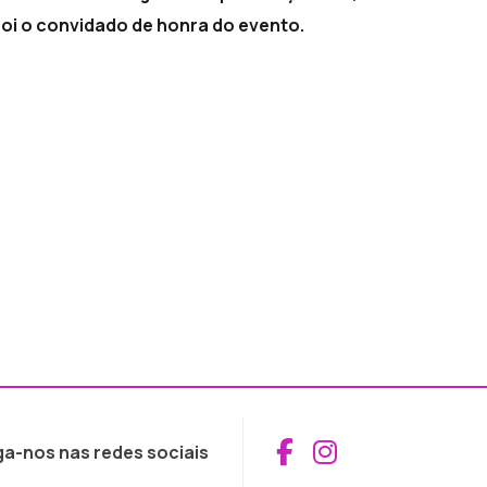
oi o convidado de honra do evento.
Aceder ao Fac
Aceder ao I
ga-nos nas redes sociais