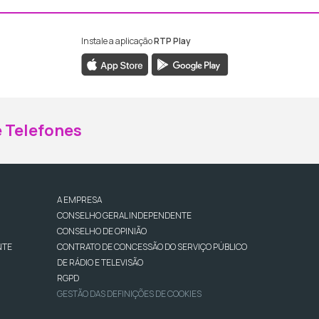
Instale a aplicação
RTP Play
ebook da RTP Madeira
nstagram da RTP Madeira
 Telefones
A EMPRESA
CONSELHO GERAL INDEPENDENTE
CONSELHO DE OPINIÃO
NTE
CONTRATO DE CONCESSÃO DO SERVIÇO PÚBLICO
DE RÁDIO E TELEVISÃO
RGPD
GESTÃO DAS DEFINIÇÕES DE COOKIES