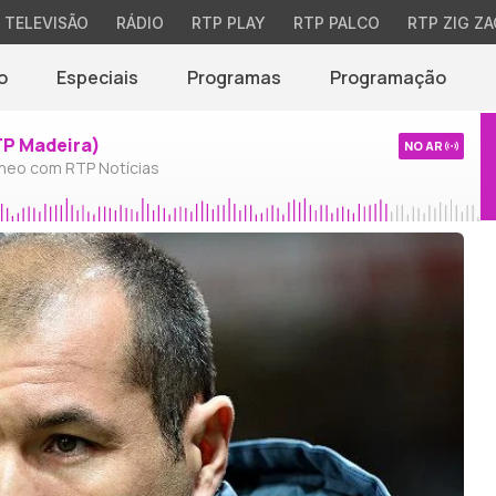
TELEVISÃO
RÁDIO
RTP PLAY
RTP PALCO
RTP ZIG ZA
o
Especiais
Programas
Programação
TP Madeira)
NO AR
neo com RTP Notícias