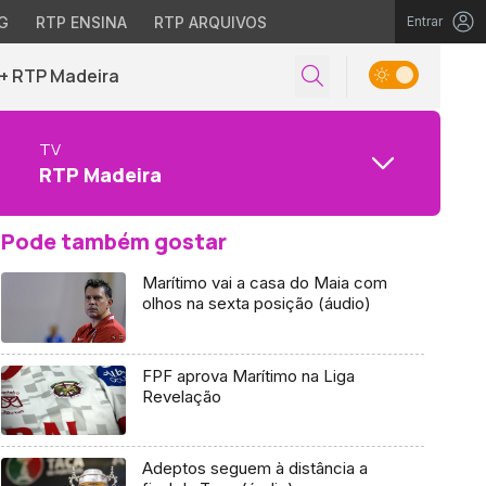
G
RTP ENSINA
RTP ARQUIVOS
Entrar
+ RTP Madeira
TV
RTP Madeira
Pode também gostar
Marítimo vai a casa do Maia com
olhos na sexta posição (áudio)
FPF aprova Marítimo na Liga
Revelação
Adeptos seguem à distância a