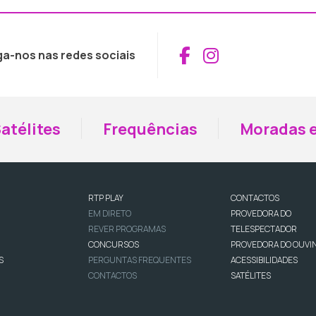
Aceder ao Fac
Aceder ao I
ga-nos nas redes sociais
atélites
Frequências
Moradas e
RTP PLAY
CONTACTOS
EM DIRETO
PROVEDORA DO
REVER PROGRAMAS
TELESPECTADOR
CONCURSOS
PROVEDORA DO OUVI
S
PERGUNTAS FREQUENTES
ACESSIBILIDADES
CONTACTOS
SATÉLITES