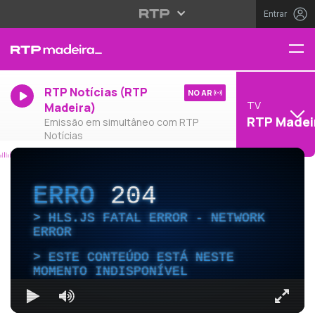
Entrar
RTP Notícias (RTP
NO AR
TV
Madeira)
RTP Madei
Emissão em simultâneo com RTP
Notícias
ERRO
204
HLS.JS FATAL ERROR - NETWORK
ERROR
ESTE CONTEÚDO ESTÁ NESTE
MOMENTO INDISPONÍVEL