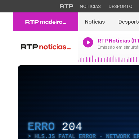
NOTÍCIAS
DESPORTO
Notícias
Desport
RTP Notícias (R
Emissão em simultâ
ERRO
204
HLS.JS FATAL ERROR - NETWORK E