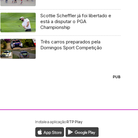
Scottie Scheffler já foi libertado e
está a disputar o PGA
Championship
Três carros preparados pela
Domingos Sport Competição
PUB
Instale a aplicação
RTP Play
ebook da RTP Madeira
nstagram da RTP Madeira