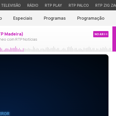
TELEVISÃO
RÁDIO
RTP PLAY
RTP PALCO
RTP ZIG ZA
o
Especiais
Programas
Programação
TP Madeira)
NO AR
neo com RTP Notícias
RROR