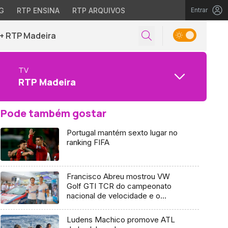
G
RTP ENSINA
RTP ARQUIVOS
Entrar
+ RTP Madeira
TV
RTP Madeira
Pode também gostar
Portugal mantém sexto lugar no
ranking FIFA
Francisco Abreu mostrou VW
Golf GTI TCR do campeonato
nacional de velocidade e o
Peugeot 208 R2 que traz ao Rali
Vinho Madeira
Ludens Machico promove ATL