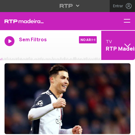
Entrar
Sem Filtros
NO AR
TV
RTP Madei