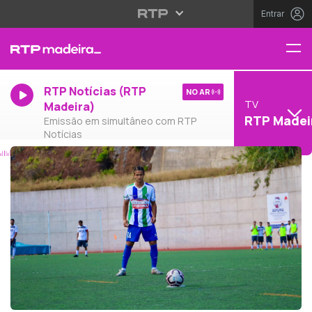
Entrar
RTP Notícias (RTP
NO AR
TV
Madeira)
RTP Madei
Emissão em simultâneo com RTP
Notícias