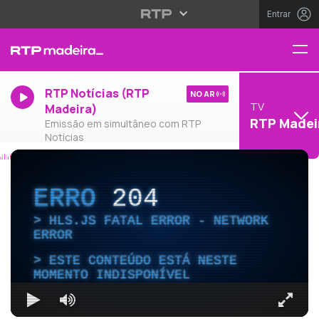
Entrar
RTP Notícias (RTP
NO AR
TV
Madeira)
RTP Madei
Emissão em simultâneo com RTP
Notícias
ERRO
204
HLS.JS FATAL ERROR - NETWORK
ERROR
ESTE CONTEÚDO ESTÁ NESTE
MOMENTO INDISPONÍVEL