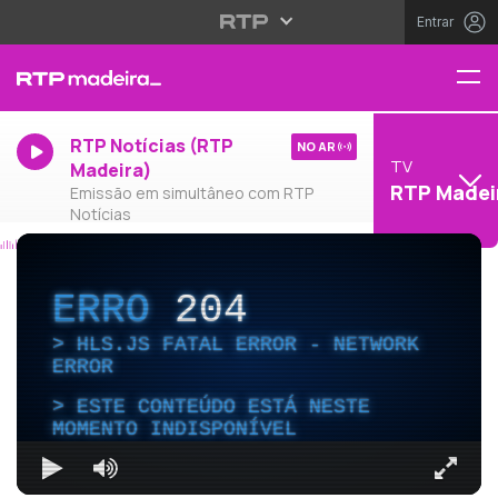
Entrar
RTP Notícias (RTP
NO AR
TV
Madeira)
RTP Madei
Emissão em simultâneo com RTP
Notícias
ERRO
204
HLS.JS FATAL ERROR - NETWORK
ERROR
ESTE CONTEÚDO ESTÁ NESTE
MOMENTO INDISPONÍVEL