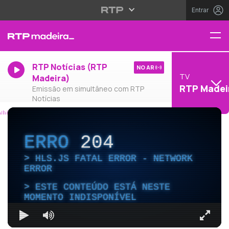
Entrar
RTP Notícias (RTP
NO AR
TV
Madeira)
RTP Madei
Emissão em simultâneo com RTP
Notícias
ERRO
204
HLS.JS FATAL ERROR - NETWORK
ERROR
ESTE CONTEÚDO ESTÁ NESTE
MOMENTO INDISPONÍVEL