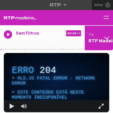
Entrar
Sem Filtros
NO AR
TV
RTP Madei
ERRO
204
HLS.JS FATAL ERROR - NETWORK
ERROR
ESTE CONTEÚDO ESTÁ NESTE
MOMENTO INDISPONÍVEL