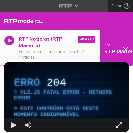
Entrar
RTP Notícias (RTP
NO AR
TV
Madeira)
RTP Madei
Emissão em simultâneo com RTP
Notícias
ERRO
204
HLS.JS FATAL ERROR - NETWORK
ERROR
ESTE CONTEÚDO ESTÁ NESTE
MOMENTO INDISPONÍVEL