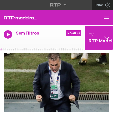
Entrar
Sem Filtros
NO AR
TV
RTP Madei