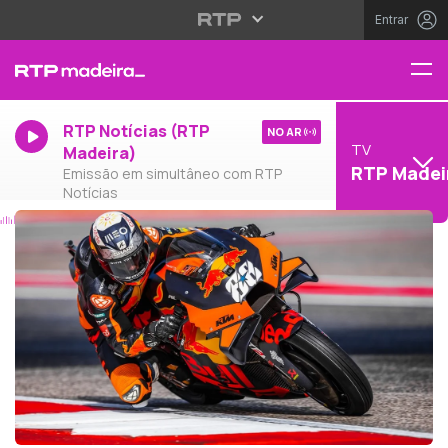
Entrar
RTP Notícias (RTP
NO AR
TV
Madeira)
RTP Madei
Emissão em simultâneo com RTP
Notícias