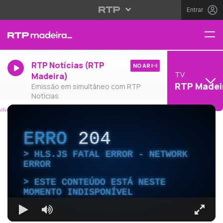
Entrar
RTP Notícias (RTP
NO AR
TV
Madeira)
RTP Madei
Emissão em simultâneo com RTP
Notícias
ERRO
204
HLS.JS FATAL ERROR - NETWORK
ERROR
ESTE CONTEÚDO ESTÁ NESTE
MOMENTO INDISPONÍVEL