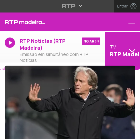
Entrar
RTP Notícias (RTP
NO AR
TV
Madeira)
RTP Madei
Emissão em simultâneo com RTP
Notícias