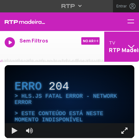
Entrar
Sem Filtros
NO AR
TV
RTP Madei
ERRO
204
HLS.JS FATAL ERROR - NETWORK
ERROR
ESTE CONTEÚDO ESTÁ NESTE
MOMENTO INDISPONÍVEL